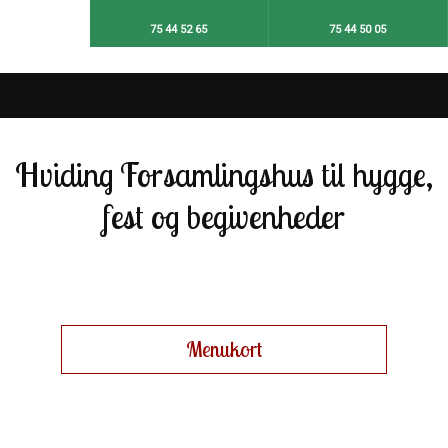
75 44 52 65​
75 44 50 05​
Hviding Forsamlingshus​ til hygge,
fest og begivenheder
Menu​kort​