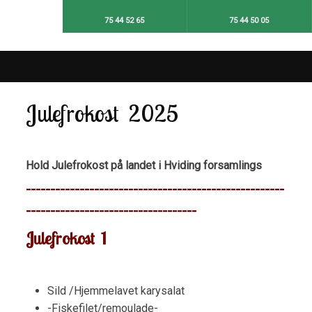
75 44 52 65​
75 44 50 05​
Julefrokost 2025
Hold Julefrokost på landet i Hviding forsamlings
-----------------------------------------------------
-----------------------------------
Julefrokost 1
Sild /Hjemmelavet karysalat
-Fiskefilet/remoulade-