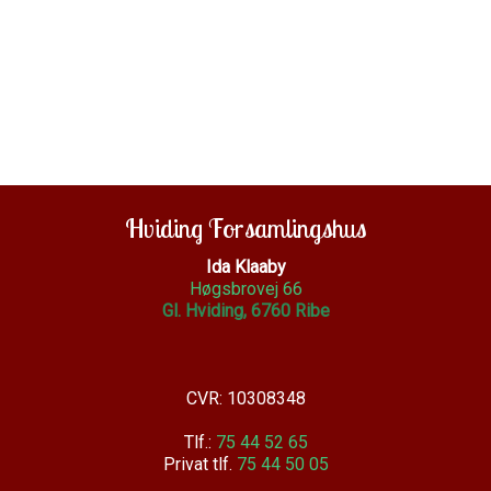
Hviding Forsamlingshus
Ida Klaaby
Høgsbrovej 66
Gl. Hviding, 6760 Ribe
CVR: 10308348
Tlf.:
75 44 52 65
Privat tlf.
75 44 50 05