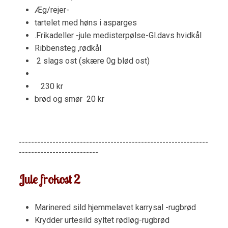
​Æg/rejer-
tartelet med høns i asparges
.Frikadeller -jule medisterpølse-​Gl.davs hvidkål
Ribbensteg ,rødkål
​ 2 slags ost (skære 0g blød ost)
230 kr
brød og smør 20 kr
--------------------------------------------------------------
--------------------------
Jule frokost 2
Marinered sild hjemmelavet karrysal -rugbrød
Krydder urtesild syltet rødløg-rugbrød