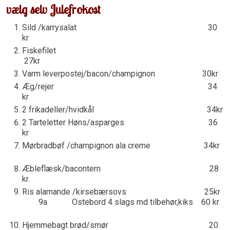
v​ælg selv Julefrokost
Sild /karrysalat 30
kr
​Fiskefilet
27kr
Varm leverpostej/bacon/champignon 30kr
Æg/rejer 34
kr
2 frikadeller/hvidkål 34kr
2 Tarteletter Høns/asparges 36
kr
Mørbradbøf /champignon ala creme 34kr
Æbleflæsk/bacontern 28
kr.
Ris alamande /kirsebærsovs 25kr
9a Ostebord 4 slags md tilbehør,kiks 60 kr
Hjemmebagt brød/smør 20